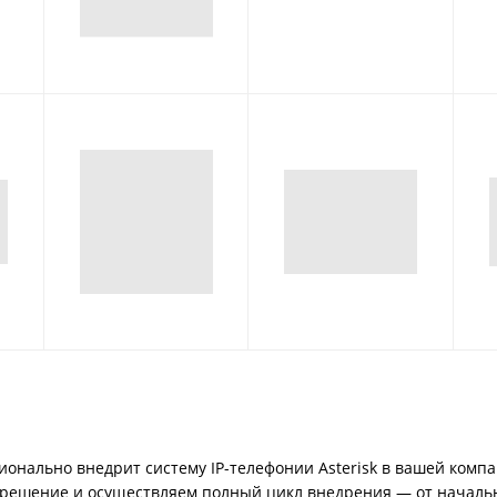
онально внедрит систему IP-телефонии Asterisk в вашей комп
решение и осуществляем полный цикл внедрения — от начальн