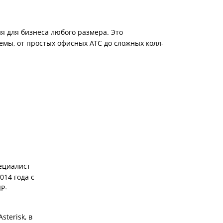
я для бизнеса любого размера. Это
мы, от простых офисных АТС до сложных колл-
ециалист
014 года с
P-
terisk, в