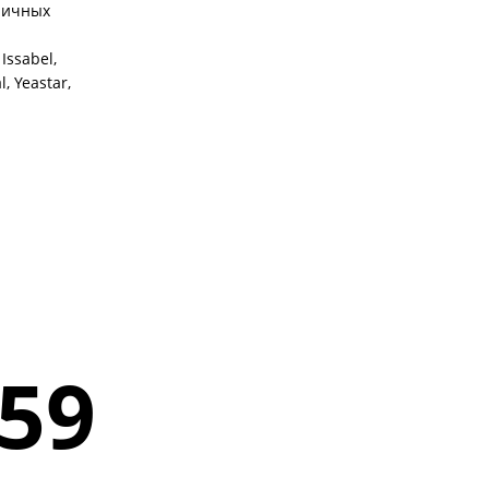
зличных
Issabel,
l, Yeastar,
59